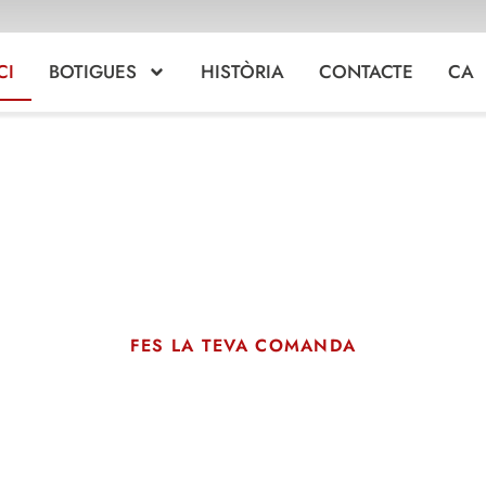
TRANSPORT
CI
BOTIGUES
HISTÒRIA
CONTACTE
CA
GRATUÏT
A partir d'una despesa de 58
FES LA TEVA COMANDA
BOTIGUES