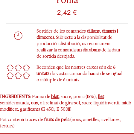
Poma
2,42
€
Sortides de les comandes
dilluns, dimarts i
dimecres
. Subjecte a la disponibilitat de
producció i distribució, us recomanem
realitzar la comanda
un dia abans
de la data
de sortida desitjada.
Recordeu que les nostres caixes són de
6
unitats
i la vostra comanda haurà de ser igual
o múltiple de 6 unitats.
INGREDIENTS:
Farina de
blat
, sucre, poma (15%),
llet
semidesnatada,
ous
, oli refinat de gira-sol, sucre líquid invertit, midó
modificat, gasificants (E-450i, E-500ii)
Pot contenir traces de
fruits de pela
(nous, ametlles, avellanes,
festucs)