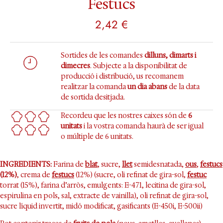
Festucs
2,42
€
Sortides de les comandes
dilluns, dimarts i
dimecres
. Subjecte a la disponibilitat de
producció i distribució, us recomanem
realitzar la comanda
un dia abans
de la data
de sortida desitjada.
Recordeu que les nostres caixes són de
6
unitats
i la vostra comanda haurà de ser igual
o múltiple de 6 unitats.
INGREDIENTS:
Farina de
blat
, sucre,
llet
semidesnatada,
ous
,
festucs
(12%)
, crema de
festucs
(12%) (sucre, oli refinat de gira-sol,
festuc
torrat (15%), farina d’arròs, emulgents: E-471, lecitina de gira-sol,
espirulina en pols, sal, extracte de vainilla), oli refinat de gira-sol,
sucre líquid invertit, midó modificat, gasificants (E-450i, E-500ii)