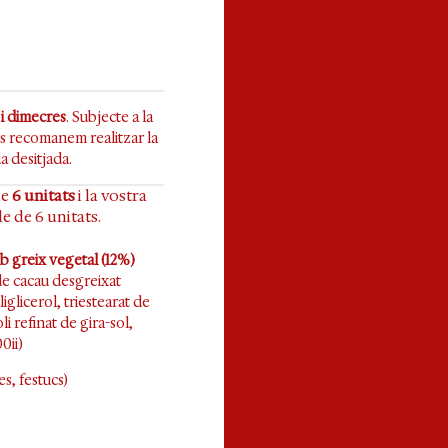
 i dimecres
. Subjecte a la
 us recomanem realitzar la
a desitjada.
de
6 unitats
i la vostra
e de 6 unitats.
b greix vegetal (12%)
de cacau desgreixat
iglicerol, triestearat de
oli refinat de gira-sol,
0ii)
s, festucs)