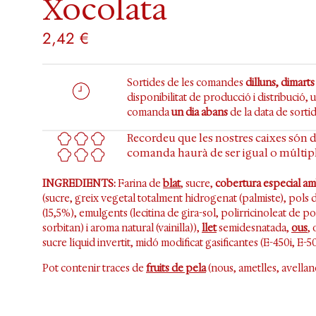
Xocolata
2,42
€
Sortides de les comandes
dilluns, dimarts
disponibilitat de producció i distribució,
comanda
un dia abans
de la data de sortid
Recordeu que les nostres caixes són 
comanda haurà de ser igual o múltipl
INGREDIENTS:
Farina de
blat
, sucre,
cobertura especial am
(sucre, greix vegetal totalment hidrogenat (palmiste), pols 
(15,5%), emulgents (lecitina de gira-sol, polirricinoleat de pol
sorbitan) i aroma natural (vainilla)),
llet
semidesnatada,
ous
, 
sucre líquid invertit, midó modificat gasificantes (E-450i, E-50
Pot contenir traces de
fruits de pela
(nous, ametlles, avellane