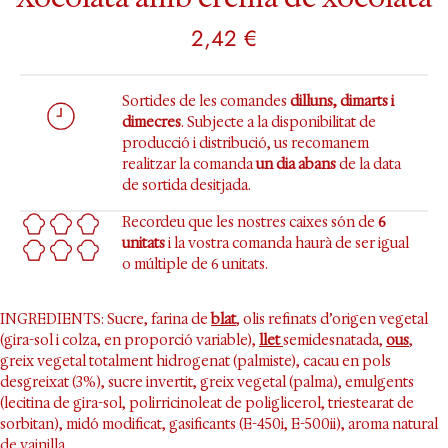
2,42
€
Sortides de les comandes
dilluns, dimarts i
dimecres
. Subjecte a la disponibilitat de
producció i distribució, us recomanem
realitzar la comanda
un dia abans
de la data
de sortida desitjada.
Recordeu que les nostres caixes són de
6
unitats
i la vostra comanda haurà de ser igual
o múltiple de 6 unitats.
INGREDIENTS: Sucre, farina de
blat
, olis refinats d’origen vegetal
(gira-sol i colza, en proporció variable),
llet
semidesnatada,
ous
,
greix vegetal totalment hidrogenat (palmiste), cacau en pols
desgreixat (3%), sucre invertit, greix vegetal (palma), emulgents
(lecitina de gira-sol, polirricinoleat de poliglicerol, triestearat de
sorbitan), midó modificat, gasificants (E-450i, E-500ii), aroma natural
de vainilla.