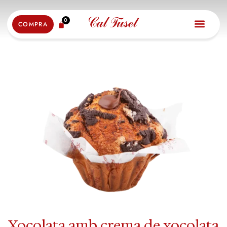
0
COMPRA
Xocolata amb crema de xocolata