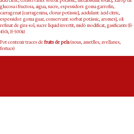
àcid cítric, conservants: sorbat potàssic, metabisulfit sòdic], xarop de
glucosa i fructosa, aigua, sucre, espessidors: goma garrofin,
carragenat [carragenina, clorur potàssic], acidulant: àcid cítric,
espessidor: goma guar, conservant: sorbat potàssic, aromes], oli
refinat de gira-sol, sucre líquid invertit, midó modificat, gasificants (E-
450i, E-500ii)
Pot contenir traces de
fruits de pela
(nous, ametlles, avellanes,
festucs)