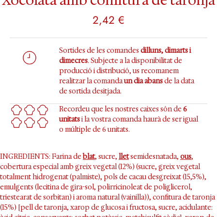
Xocolata amb confitura de taronja
2,42
€
Sortides de les comandes
dilluns, dimarts i
dimecres
. Subjecte a la disponibilitat de
producció i distribució, us recomanem
realitzar la comanda
un dia abans
de la data
de sortida desitjada.
Recordeu que les nostres caixes són de
6
unitats
i la vostra comanda haurà de ser igual
o múltiple de 6 unitats.
INGREDIENTS: Farina de
blat
, sucre,
llet
semidesnatada,
ous
,
cobertura especial amb greix vegetal (12%) (sucre, greix vegetal
totalment hidrogenat (palmiste), pols de cacau desgreixat (15,5%),
emulgents (lecitina de gira-sol, polirricinoleat de poliglicerol,
triestearat de sorbitan) i aroma natural (vainilla)), confitura de taronja
(15%) [pell de taronja, xarop de glucosa i fructosa, sucre, acidulante: