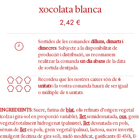
xocolata blanca
2,42
€
Sortides de les comandes
dilluns, dimarts i
dimecres
. Subjecte a la disponibilitat de
producció i distribució, us recomanem
realitzar la comanda
un dia abans
de la data
de sortida desitjada.
Recordeu que les nostres caixes són de
6
unitats
i la vostra comanda haurà de ser igual
o múltiple de 6 unitats.
INGREDIENTS:
Sucre, farina de
blat
, olis refinats d’origen vegetal
(colza i gira-sol en proporció variable),
llet
semidesnatada,
ous
, greix
vegetal totalment hidrogenat (palmiste),
llet
desnatada en pols,
sèrum de
llet
en pols, greix vegetal (palma), lactosa, sucre invertit,
emulgent (lecitina de gira-sol), midó modificat, gasificants (E-450i, E-