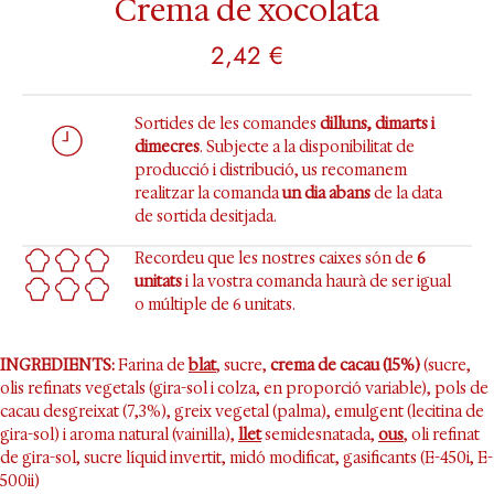
Crema de xocolata
2,42
€
Sortides de les comandes
dilluns, dimarts i
dimecres
. Subjecte a la disponibilitat de
producció i distribució, us recomanem
realitzar la comanda
un dia abans
de la data
de sortida desitjada.
Recordeu que les nostres caixes són de
6
unitats
i la vostra comanda haurà de ser igual
o múltiple de 6 unitats.
INGREDIENTS:
Farina de
blat
, sucre,
crema de cacau (15%)
(sucre,
olis refinats vegetals (gira-sol i colza, en proporció variable), pols de
cacau desgreixat (7,3%), greix vegetal (palma), emulgent (lecitina de
gira-sol) i aroma natural (vainilla),
llet
semidesnatada,
ous
, oli refinat
de gira-sol, sucre líquid invertit, midó modificat, gasificants (E-450i, E-
500ii)