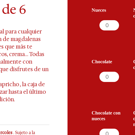
 de 6
Nueces
al
para cualquier
ón de magdalenas
es que más te
ecos, crema… Todas
nalmente con
Chocolate
 que disfrutes de un
capricho
, la caja de
zar hasta el último
dición.
Chocolate con
nueces
ércoles
. Sujeto a la