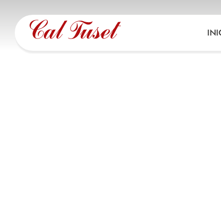
BESALÚ
INI