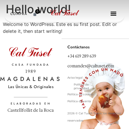
Hello world!
0
COMPRA
Welcome to WordPress. Este es su first post. Edit or
delete it, then start writing!
Contáctanos
+34 619 289 639
CASA FUNDADA
comandes@caltuset.com
1989
MAGDALENAS
Aviso legal
Política de
Las Únicas & Originales
privacidad
Política de cookies
Política de venta
ELABORADAS EN
Castellfollit de la Roca
2026 © Cal Tuset. Todos los derechos
reservados.